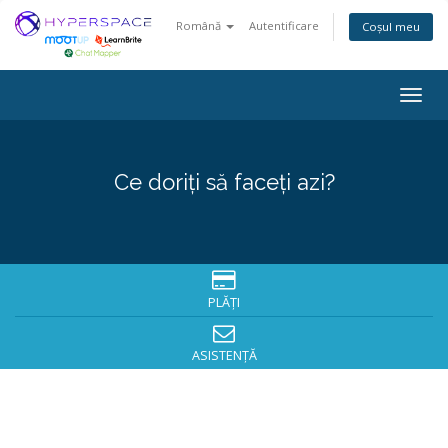
Română
Autentificare
Coșul meu
Togg
navig
Ce doriți să faceți azi?
PLĂȚI
ASISTENȚĂ