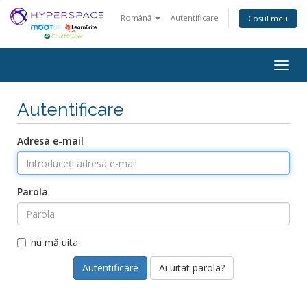
Română
Autentificare
Coșul meu
Togg
navig
Autentificare
Adresa e-mail
Parola
nu mă uita
Ai uitat parola?