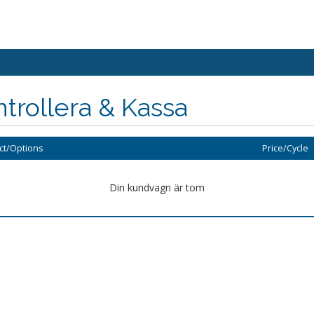
trollera & Kassa
ct/Options
Price/Cycle
Din kundvagn är tom